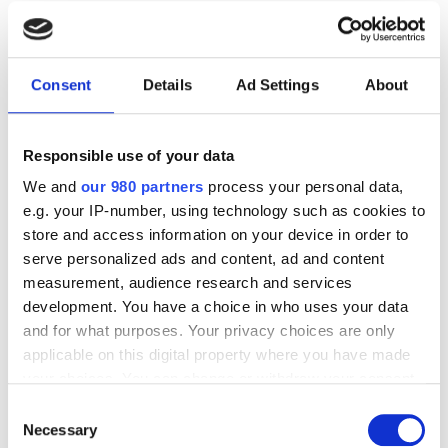
Consent
Details
Ad Settings
About
Ansvarligt forbrug og produktion
Responsible use of your data
Vi producerer på vedvarende energi, så der med god
samvittighed kan bygges huse, der kan holde i mange
We and
our 980 partners
process your personal data,
år.
e.g. your IP-number, using technology such as cookies to
store and access information on your device in order to
serve personalized ads and content, ad and content
measurement, audience research and services
development. You have a choice in who uses your data
and for what purposes. Your privacy choices are only
applicable on this digital property where you have made
your choices. You can change or withdraw your consent
any time from the Cookie Declaration or by clicking on
Consent
the Privacy trigger icon.
Necessary
Selection