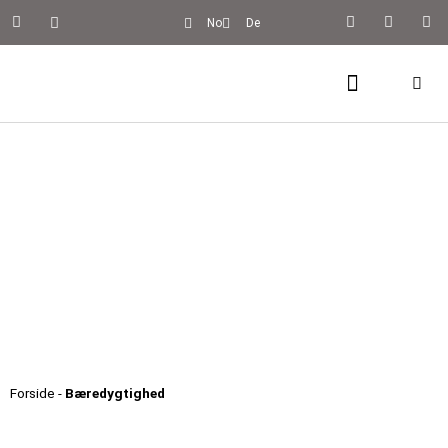
No
De
BÆREDYGTIGHED
Forside
-
Bæredygtighed